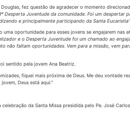
an Douglas, fez questão de agradecer o momento direciona
 1º Desperta Juventude da comunidade. Foi um despertar pa
dizendo e principalmente participando da Santa Eucaristia
o uma oportunidade para esses jovens se engajarem nas at
elizador e o Desperta Juventude foi um chamado ao enga
tanto não faltam oportunidades. Vem para a missão, vem par
i sentido pela jovem Ana Beatriz.
 amizades, fiquei mais próxima de Deus. Me deu vontade real
a jovem, Deus está aqui.”
 celebração da Santa Missa presidida pelo Pe. José Carlos